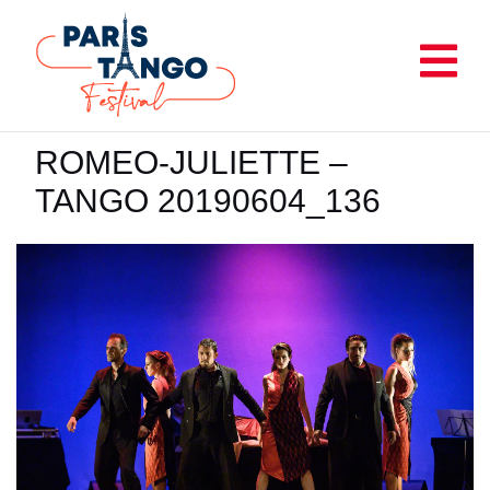
Aller
au
contenu
ROMEO-JULIETTE –
TANGO 20190604_136